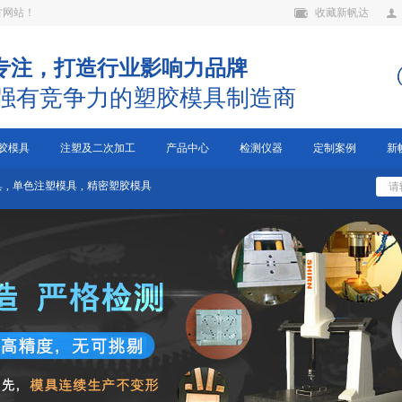
方网站！
收藏新帆达
年专注，打造行业影响力品牌
强有竞争力的塑胶模具制造商
胶模具
注塑及二次加工
产品中心
检测仪器
定制案例
新
具
,
单色注塑模具
,
精密塑胶模具