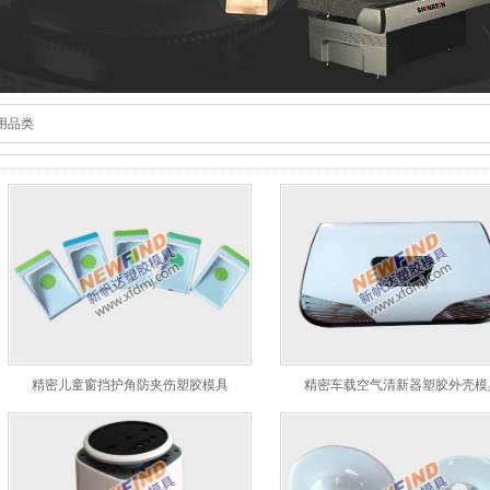
用品类
精密儿童窗挡护角防夹伤塑胶模具
精密车载空气清新器塑胶外壳模