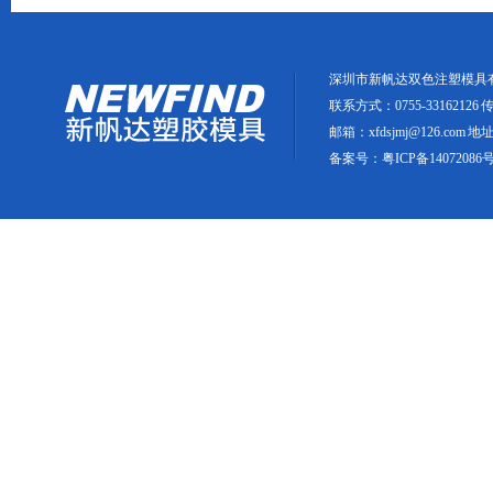
深圳市新帆达双色注塑模具
联系方式：0755-33162126 传真
邮箱：xfdsjmj@126.
备案号：
粤ICP备14072086